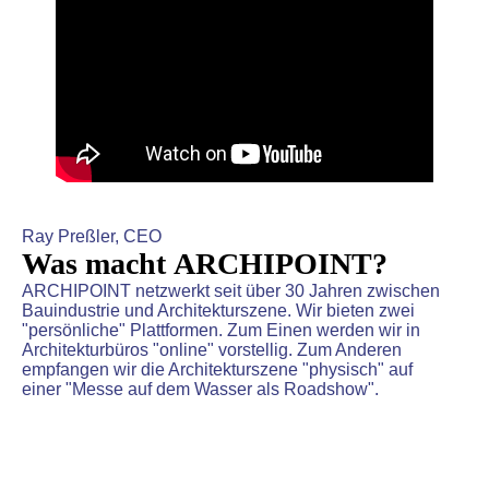
Ray Preßler, CEO
Was macht
ARCHIPOINT
?
ARCHIPOINT netzwerkt seit über 30 Jahren zwischen
Bauindustrie und Architekturszene. Wir bieten zwei
"persönliche" Plattformen. Zum Einen werden wir in
Architekturbüros "online" vorstellig. Zum Anderen
empfangen wir die Architekturszene "physisch" auf
einer
"Messe auf dem Wasser als Roadshow".